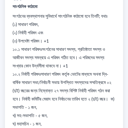
সাংগঠনিক কাঠামো
সংগঠনের ব্যবস্থাপনার সুবিধার্থে সাংগঠনিক কাঠামো হবে তিনটি; যথাঃ 

(১) সাধারণ পরিষদ, 

(২) নির্বাহী পরিষদ এবং 

(৩) উপদেষ্টা পরিষদ। +1

১০.১ সাধারণ পরিষদঃসংগঠনের সাধারণ সদস্য, প্রতিষ্ঠাতা সদস্য ও 
আজীবন সদস্য সমন্বয়ে এ পরিষদ গঠিত হবে। এ পরিষদের সদস্য 
সংখ্যার কোন উর্দ্ধসীমা থাকবে না। +1

১০.২ নির্বাহী পরিষদঃসাধারণ পরিষদ কর্তৃক ভোটের মাধ্যমে অথবা দ্বি-
বার্ষিক সাধারণ সভা/নির্বাচনী সভায় উপস্থিত সদস্যদের সম্মতিক্রমে ০২ 
(দুই) বছরের জন্য নিম্নোক্ত ২৭ সদস্য বিশিষ্ট নির্বাহী পরিষদ গঠন করা 
হবে। নির্বাহী কমিটির মেয়াদ হবে নির্বাচনের তারিখ হতে ২ (দুই) বছর।  ক) 
সভাপতি - ১ জন, 

খ) সহ-সভাপতি - ৫ জন, 

ঘ) মহাসচিব - ১ জন, 
