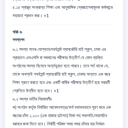
৫.১৫ স্বাস্থ্য সংক্রান্ত শিক্ষা এবং আনুষাঙ্গিক স্বেচ্ছাসেবামূলক কর্মকান্ডে 
সহায়তা প্রদান করা। +1
ধারা-৬
সদস্যপদ
৬.১ সদস্য পদের যোগ্যতাঃগবর্নমেন্ট ল্যাবরেটরি হাই স্কুল, ঢাকা এর 
প্রাক্তন এসএসসি বা সমমানের পরীক্ষায় উত্তীর্ণ যে কোন ব্যক্তি 
সংগঠনের সদস্য হিসেবে অর্ন্তভুক্ত হতে পারবে। তবে শর্ত থাকে যে, 
তাকে অবশ্যই গবর্নমেন্ট ল্যাবরেটরি হাই স্কুল, ঢাকায় অন্তত এক বছর 
শিক্ষা গ্রহণ করতে হবে এবং একটি বার্ষিক পরীক্ষায় উত্তীর্ণ হয়ে পরবর্তী 
শ্রেণিতে উন্নীত হতে হবে। +1

৬.২ সদস্য ভর্তির নিয়মাবলীঃ

ক) সংগঠন কর্তৃক নির্ধারিত আবেদনপত্র/ফর্ম যথাযথভাবে পূরণ করে এক 
বছরের চাঁদা ১,২০০ (এক হাজার দুইশত) টাকা সহ সভাপতি/মহাসচিব 
বরাবরে জমা দিতে হবে। নির্বাহী পরিষদ সময় সময় চাঁদার হার নির্ধরন 