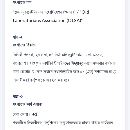
সংগঠনের নাম
"ওল্ড ল্যাবরেটরিয়ানস এসোসিয়েশন (ওলসা)" / "Old 
Laboratorians Association (OLSA)"
ধারা-২
সংগঠনের ঠিকানা
সিদ্দিকী প্লাজা, ২য় তলা, ৪৪ নিউ এলিফ্যান্ট রোড, ঢাকা-১২০৫, 
বাংলাদেশ। সংস্থার কার্যনির্বাহী পরিষদের সিদ্ধান্তক্রমে সংস্থার কার্যালয় 
ঢাকা জেলার যে কোন স্থানে স্থানান্তরিত হলে ০১ (এক) সপ্তাহের মধ্যে 
নিবন্ধীকরণ কর্তৃপক্ষকে অবহিত করা হবে।
ধারা-৩
সংগঠনের কার্য এলাকা
ঢাকা জেলা। +1

পরবর্তীতে নিবন্ধীকরণ কর্তৃপক্ষের অনুমোদনক্রমে ঢাকার বাইরে কার্যক্রম 