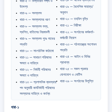
ধারা-১৮ — আর্থিক ব্যবস্থাপনা
ধারা-৫ — বিস্তারিত লক্ষ্য ও
উদ্দেশ্য
ধারা-১৯ — বৈদেশিক সাহায্য/
অনুদান
ধারা-৬ — সদস্যপদ
ধারা-২০ — তহবিল বৃদ্ধি
ধারা-৭ — সদস্যপদের ধরণ
ধারা-২১ — নিরীক্ষা
ধারা-৮ — সদস্যপদ শুন্য,
স্থগিত, বাতিলের নিয়মাবলী
ধারা-২২ — সংগঠনের কর্মকর্তা-
কর্মচারী নিয়োগ
ধারা-৯ — সদস্যপদ পুনঃ লাভের
পদ্ধতি
ধারা-২৩ — গঠনতন্ত্রের সংশোধন
পদ্ধতি
ধারা-১০ — সাংগঠনিক কাঠামো
ধারা-২৪ — আইন ও বিধির
ধারা-১১ — সাধারণ পরিষদের
প্রাধান্য
ক্ষমতা ও দায়িত্ব
ধারা-২৫ — সকল প্রকার
ধারা-১২ — নির্বাহী পরিষদের
যোগাযোগ ও নোটিস
ক্ষমতা ও দায়িত্ব
ধারা-২৬ — সংগঠনের বিলুপ্তি
ধারা-১৩ — প্রশাসনিক ব্যবস্থায়
পদ অনুযায়ী কার্যনির্বাহী পরিষদের
সদস্যদের দায়িত্ব ও কর্তব্য
ধারা-১