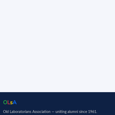
O
L
s
A
Old Laboratorians Association — uniting alumni since 1961.