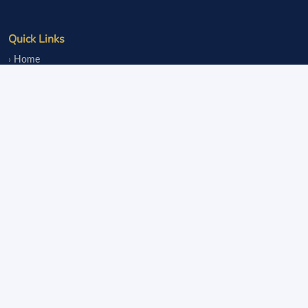
Quick Links
Home
Events
Notice Board
Fundraisers
Donate
Member Services
Join OLsA
Login
Reinstatement
Legal
Terms