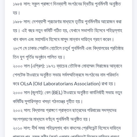
​১৯৮৪ সাল: স্কুল প্রাঙ্গণে দিনব্যাপী সংগঠনের দ্বিতীয় পুনর্মিলনী অনুষ্ঠিত
হয়।
​১৯৮৮ সাল: দেশব্যাপী প্রচারণার মাধ্যমে তৃতীয় পুনর্মিলনীর আয়োজন করা
হয়। এই বছর নতুন কমিটি গঠিত হয়, যেখানে সভাপতি হিসেবে শহিদুল্লাহ
খান বাদল এবং মহাসচিব হিসেবে মাসুদ মান্নান দায়িত্ব গ্রহণ করেন।
২৮শে মে ঢাকার শেরাটন হোটেলে চতুর্থ পুনর্মিলনী এবং বিদ্যালয়ের প্রতিষ্ঠার
তিন যুগ পূর্তির অনুষ্ঠান পালিত হয়।
​২০০০ সাল (এপ্রিল): ১৯৭১ ব্যাচের তৌফিক মোহাম্মদ সিরাজের আহ্বানে
শেলটেক টাওয়ারে অনুষ্ঠিত সভায় সর্বসম্মতিক্রমে সংগঠনের নাম পরিবর্তন
করে OLsA (Old Laboratorians Association) রাখা হয়।
​২০০০ সাল (জুলাই): বেল (BEL) টাওয়ারে অনুষ্ঠিত কার্যনির্বাহী সভায় নতুন
কমিটির সুপারিশকৃত খসড়া গঠনতন্ত্র গৃহীত হয়।
​২০০২ সাল: বিদ্যালয় প্রাঙ্গণে প্রাক্তন ছাত্রদের পরিবারের সদস্যদের
অংশগ্রহণের মাধ্যমে বর্ণাঢ্য পুনর্মিলনী অনুষ্ঠিত হয়।
​২০১০ সাল: দীর্ঘ সময় শহিদুল্লাহ খান বাদলের প্রেসিডেন্ট হিসেবে দায়িত্ব