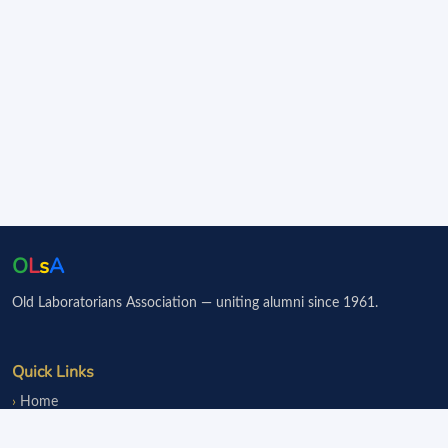
O
L
s
A
Old Laboratorians Association — uniting alumni since 1961.
Quick Links
Home
Events