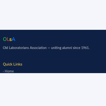
O
L
s
A
Old Laboratorians Association — uniting alumni since 1961.
Quick Links
Home
Events
Notice Board
Fundraisers
Donate