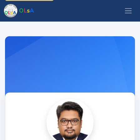
O
L
s
A