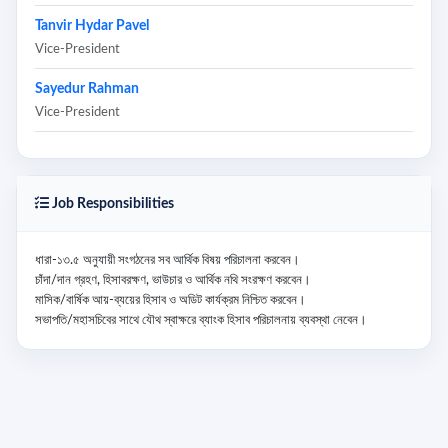
Tanvir Hydar Pavel
Vice-President
Sayedur Rahman
Vice-President
Job Responsibilities
ধারা-১৩.৫ অনুযায়ী সংগঠনের সব আর্থিক বিষয় পরিচালনা করবেন।

চাঁদা/দান গ্রহণ, হিসাবরক্ষণ, ভাউচার ও আর্থিক নথি সংরক্ষণ করবেন।

মাসিক/বার্ষিক আয়-ব্যয়ের হিসাব ও অডিট কার্যক্রম নিশ্চিত করবেন।

সভাপতি/মহাসচিবের সাথে যৌথ স্বাক্ষরে ব্যাংক হিসাব পরিচালনায় ব্যবস্থা নেবেন।