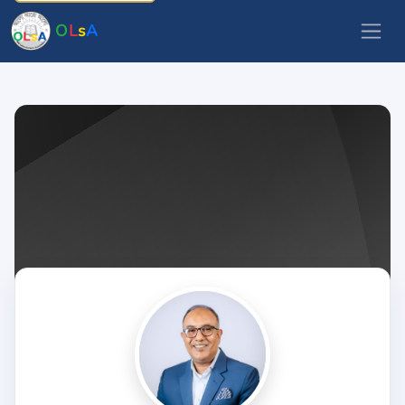
O
L
s
A