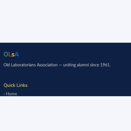
O
L
s
A
Old Laboratorians Association — uniting alumni since 1961.
Quick Links
Home
Events
Notice Board
Fundraisers
Donate